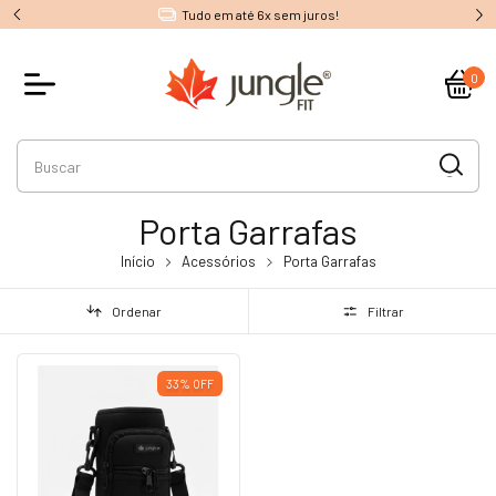
Tudo em até 6x sem juros!
0
Porta Garrafas
Início
Acessórios
Porta Garrafas
Ordenar
Filtrar
33
%
OFF