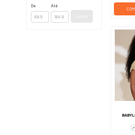
De
Até
COM
Aplicar
BABYL
P