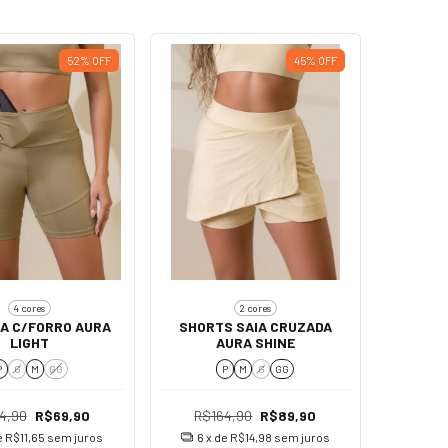
52
%
OFF
45
%
OFF
4 cores
2 cores
A C/FORRO AURA
SHORTS SAIA CRUZADA
LIGHT
AURA SHINE
P
G
M
GG
P
M
G
GG
4,90
R$69,90
R$164,90
R$89,90
e
R$11,65
sem juros
6
x de
R$14,98
sem juros