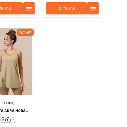
MPRAR
COMPRAR
36
%
OFF
3 cores
TA AURA MODAL
P
M
G