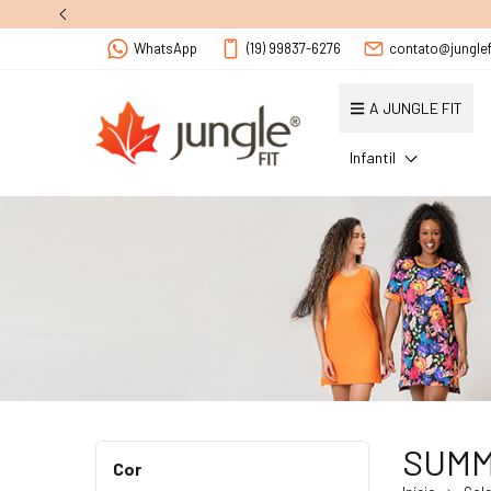
WhatsApp
(19) 99837-6276
contato@junglef
A JUNGLE FIT
Infantil
SUMM
Cor