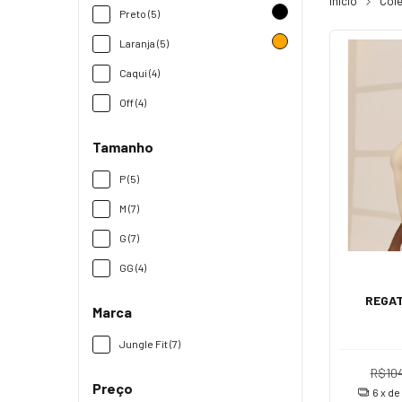
Início
Col
Preto (5)
Laranja (5)
Caqui (4)
Off (4)
Tamanho
P (5)
M (7)
G (7)
GG (4)
REGAT
Marca
Jungle Fit (7)
R$10
Preço
6
x de