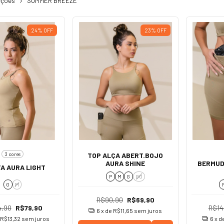
eções
SUMMER BREEZE
24
%
OFF
23
%
OFF
3 cores
TOP ALÇA ABERT.BOJO
AURA SHINE
BERMUD
A AURA LIGHT
P
M
G
GG
G
M
R$90,90
R$69,90
4,90
R$79,90
R$14
6
x de
R$11,65
sem juros
R$13,32
sem juros
6
x d