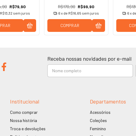
4,90
R$79,90
R$170,90
R$99,90
R$13
R$13,32
sem juros
6
x de
R$16,65
sem juros
6
x d
PRAR
COMPRAR
CO
Receba nossas novidades por e-mail
Institucional
Departamentos
Como comprar
Acessórios
Nossa história
Coleções
Troca e devoluções
Feminino