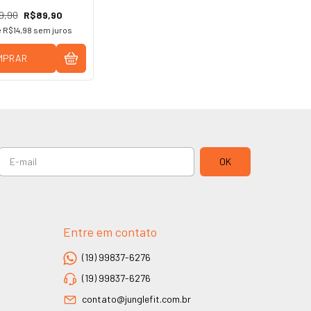
9,90
R$89,90
e
R$14,98
sem juros
MPRAR
Entre em contato
(19) 99837-6276
(19) 99837-6276
contato@junglefit.com.br