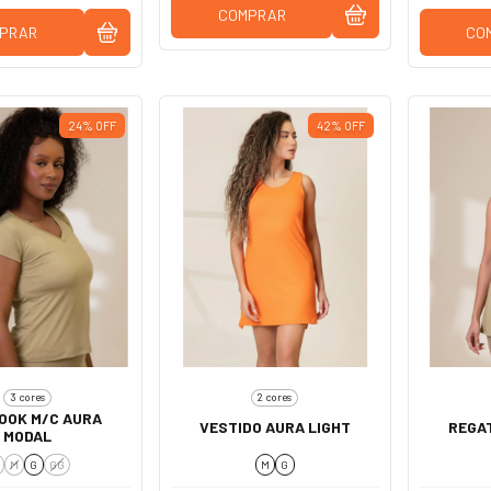
COMPRAR
PRAR
CO
24
%
OFF
42
%
OFF
3 cores
2 cores
OOK M/C AURA
VESTIDO AURA LIGHT
REGA
MODAL
M
G
GG
M
G