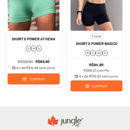
3 cores
SHORTS POWER ATHENA
SHORTS POWER BASICO
P
M
G
M
G
GG
P
R$129,90
R$89,90
R$94,90
6
x de
R$14,98
sem juros
R$89,21
com
Pix
6
x de
R$15,82
sem juros
COMPRAR
COMPRAR