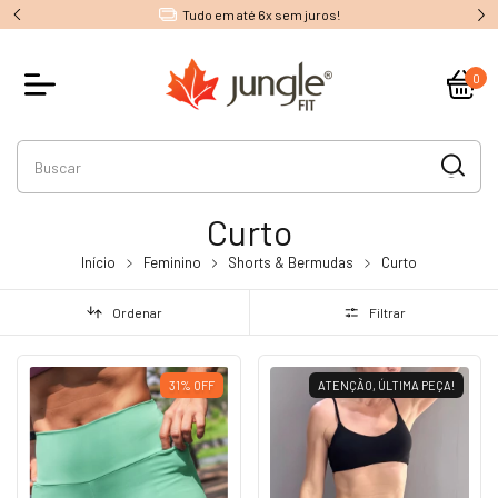
Tudo em até 6x sem juros!
0
Curto
Início
Feminino
Shorts & Bermudas
Curto
Ordenar
Filtrar
31
%
OFF
ATENÇÃO, ÚLTIMA PEÇA!