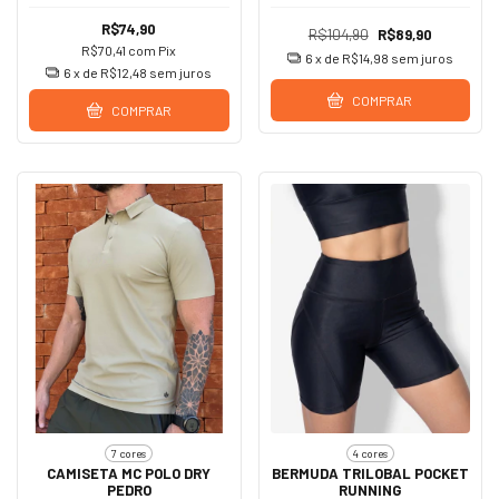
R$74,90
R$104,90
R$89,90
R$70,41
com
Pix
6
x de
R$14,98
sem juros
6
x de
R$12,48
sem juros
COMPRAR
COMPRAR
7 cores
4 cores
CAMISETA MC POLO DRY
BERMUDA TRILOBAL POCKET
PEDRO
RUNNING