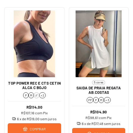
5 cores
TOP POWER REC E CTS CETIN
ALCA C BOJO
SAIDA DE PRAIA REGATA
AB.COSTAS
P
M
G
+ 2
PP
P
M
+ 3
R$114,00
R$104,90
R$107,16
com
Pix
R$98,61
com
Pix
6
x de
R$19,00
sem juros
6
x de
R$17,48
sem juros
COMPRAR