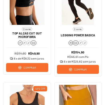
2 cores
2 cores
TOP ALÇAS CUT OUT
LEGGING POWER BASICA
MICROFIBRA
P
M
G
GG
M
GG
P
G
R$154,90
R$114,90
R$49,90
R$145,61
com
Pix
6
x de
R$8,32
sem juros
6
x de
R$25,82
sem juros
COMPRAR
COMPRAR
43
%
OFF