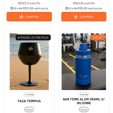
R$122,11
com
Pix
R$32,81
com
Pix
6
x de
R$21,65
sem juros
6
x de
R$5,82
sem juros
COMPRAR
COMPRAR
ATENÇÃO, ÚLTIMA PEÇA!
14
%
OFF
5 cores
3 cores
GAR.TERM.ALUM.350ML C/
TAÇA TERMICA
SILICONE
Único
Único