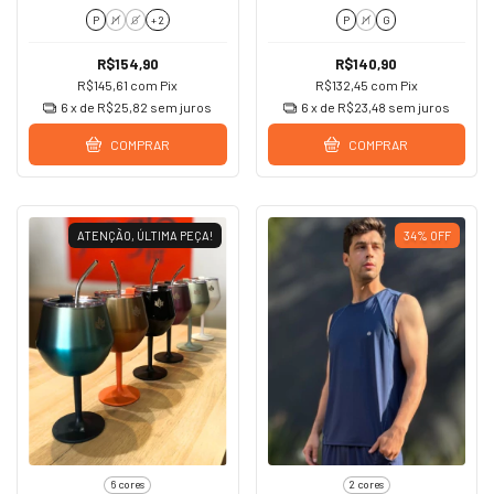
P
M
G
+ 2
P
M
G
R$154,90
R$140,90
R$145,61
com
Pix
R$132,45
com
Pix
6
x de
R$25,82
sem juros
6
x de
R$23,48
sem juros
COMPRAR
COMPRAR
ATENÇÃO, ÚLTIMA PEÇA!
34
%
OFF
6 cores
2 cores