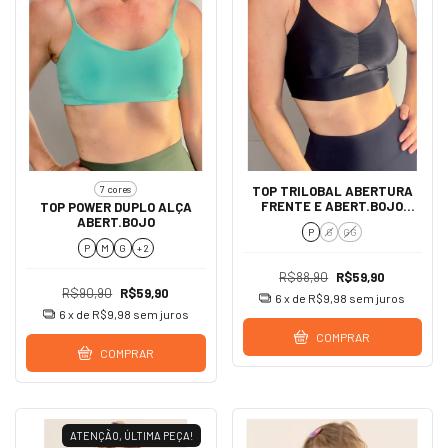
7 cores
TOP TRILOBAL ABERTURA
FRENTE E ABERT.BOJO
TOP POWER DUPLO ALÇA
JELLY
ABERT.BOJO
P
G
GG
P
M
G
+ 2
R$88,90
R$59,90
R$90,90
R$59,90
6
x de
R$9,98
sem juros
6
x de
R$9,98
sem juros
COMPRAR
COMPRAR
ATENÇÃO, ÚLTIMA PEÇA!