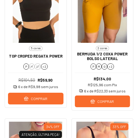
5 cores
2 cores
BERMUDA 1/2 COXA POWER
TOP CROPED REGATA POWER
BOLSO LATERAL
P
M
G1
+ 2
P
M
G
+ 2
R$134,00
R$104,50
R$59,90
R$125,96
com
Pix
6
x de
R$9,98
sem juros
6
x de
R$22,33
sem juros
COMPRAR
COMPRAR
34
%
OFF
33
%
OFF
ATENÇÃO, ÚLTIMA PEÇA!