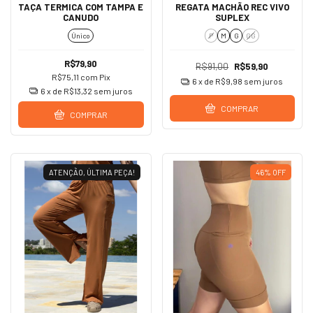
TAÇA TERMICA COM TAMPA E
REGATA MACHÃO REC VIVO
CANUDO
SUPLEX
Único
P
M
G
GG
R$79,90
R$91,00
R$59,90
R$75,11
com
Pix
6
x de
R$9,98
sem juros
6
x de
R$13,32
sem juros
COMPRAR
COMPRAR
ATENÇÃO, ÚLTIMA PEÇA!
46
%
OFF