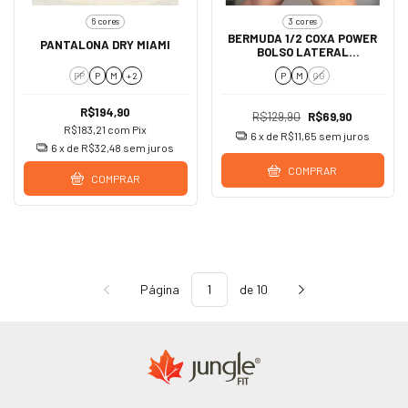
6 cores
3 cores
BERMUDA 1/2 COXA POWER
PANTALONA DRY MIAMI
BOLSO LATERAL
COMPRESSÃO
PP
P
M
+ 2
P
M
GG
R$194,90
R$129,90
R$69,90
R$183,21
com
Pix
6
x de
R$11,65
sem juros
6
x de
R$32,48
sem juros
COMPRAR
COMPRAR
Página
de 10