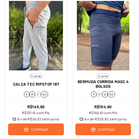
5 cores
2 cores
BERMUDA CORRIDA MASC 4
CALÇA TEC RIPSTOP 187
BOLSOS
P
M
G
GG
P
M
G
GG
R$145,90
R$154,90
R$137,15
com
Pix
R$145,61
com
Pix
6
x de
R$24,32
sem juros
6
x de
R$25,82
sem juros
COMPRAR
COMPRAR