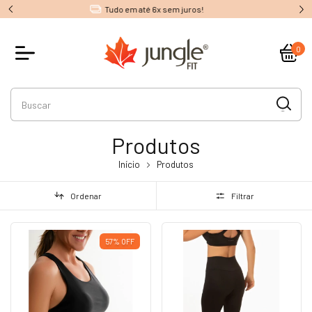
1º Troca gratuita
0
Produtos
Início
Produtos
Ordenar
Filtrar
57
%
OFF