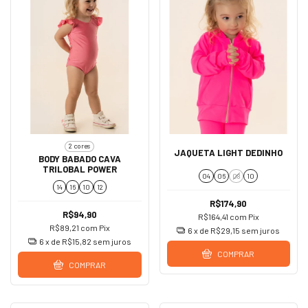
2 cores
JAQUETA LIGHT DEDINHO
BODY BABADO CAVA
TRILOBAL POWER
04
06
08
10
14
16
10
12
R$174,90
R$94,90
R$164,41
com
Pix
R$89,21
com
Pix
6
x de
R$29,15
sem juros
6
x de
R$15,82
sem juros
COMPRAR
COMPRAR