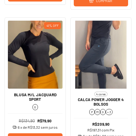
COMPRAR
41
%
OFF
4 cores
BLUSA M/L JACQUARD
SPORT
CALCA POWER JOGGER 4
BOLSOS
G
P
M
G
+ 3
R$134,90
R$79,90
R$209,90
6
x de
R$13,32
sem juros
R$197,31
com
Pix