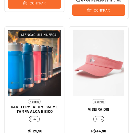
6
x de
R$34,98
sem juros
COMPRAR
COMPRAR
ATENÇÃO, ÚLTIMA PEÇA!
7 cores
18 cores
GAR. TERM. ALUM. 650ML
VISEIRA DRI
TAMPA ALÇA E BICO
Único
Único
R$129,90
R$34,90